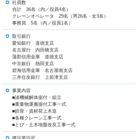
社員数
合計 36名（内／役員4名）
クレーンオペレータ 29名（男26名・女3名）
事務員 5名（内／役員1名）
取引銀行
愛知銀行 道徳支店
名古屋行 内田橋支店
蒲郡信用金庫 道徳支店
中京銀行 熱田支店
碧海信用金庫 名古屋南支店
三井住友銀行 上前津支店
事業内容
■諸機械解体据付・組立
■重量物運搬据付工事一式
■鉄骨・資材荷上木造
■各種クレーン工事一式
■とび・土木地盤改良工事一式
建設業許可