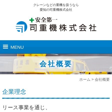
クレーンなどの重機を扱うなら
愛知の司重機株式会社
MENU
ホーム
会社概要
業務内容
ホーム
>
会社概要
作業実績
企業理念
保有車両
リース事業を通じ、