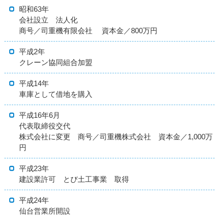
昭和63年
会社設立 法人化
商号／司重機有限会社 資本金／800万円
平成2年
クレーン協同組合加盟
平成14年
車庫として借地を購入
平成16年6月
代表取締役交代
株式会社に変更 商号／司重機株式会社 資本金／1,000万
円
平成23年
建設業許可 とび土工事業 取得
平成24年
仙台営業所開設